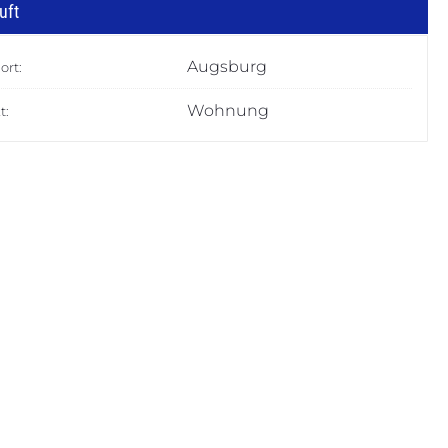
uft
Augsburg
ort:
Wohnung
t: