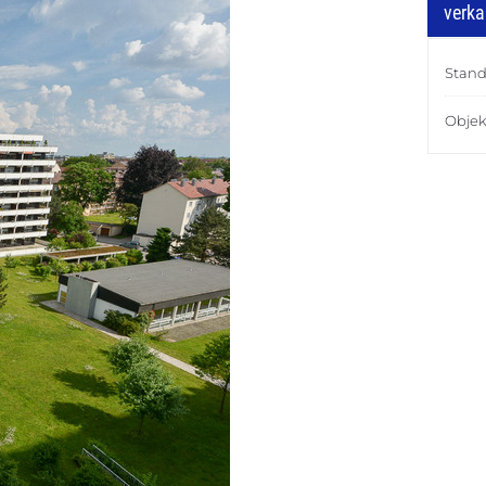
verka
Stand
Objek