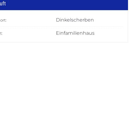
uft
Dinkelscherben
ort:
Einfamilienhaus
t: